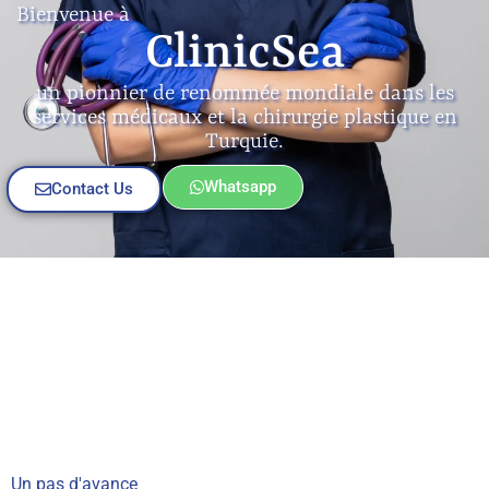
Bienvenue à
ClinicSea
un pionnier de renommée mondiale dans les
services médicaux et la chirurgie plastique en
Turquie.
Whatsapp
Contact Us
Un pas d'avance