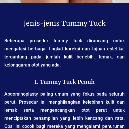
Jenis-jenis Tummy Tuck
Beberapa prosedur tummy tuck dirancang untuk
mengatasi berbagai tingkat koreksi dan tujuan estetika,
tergantung pada jumlah kulit berlebih, lemak, dan
kelonggaran otot yang ada.
1. Tummy Tuck Penuh
Abdominoplasty paling umum yang fokus pada seluruh
perut. Prosedur ini menghilangkan kelebihan kulit dan
lemak serta mengencangkan otot perut untuk
menciptakan penampilan yang lebih kencang dan rata.
Opsi ini cocok bagi mereka yang mengalami penurunan