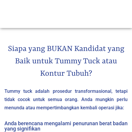
Siapa yang BUKAN Kandidat yang
Baik untuk Tummy Tuck atau
Kontur Tubuh?
Tummy tuck adalah prosedur transformasional, tetapi
tidak cocok untuk semua orang. Anda mungkin perlu
menunda atau mempertimbangkan kembali operasi jika:
Anda berencana mengalami penurunan berat badan
yang signifikan