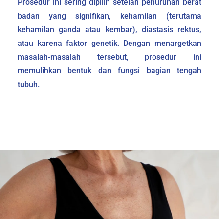
Prosedur ini sering dipilih setelah penurunan berat
badan yang signifikan, kehamilan (terutama
kehamilan ganda atau kembar), diastasis rektus,
atau karena faktor genetik. Dengan menargetkan
masalah-masalah tersebut, prosedur ini
memulihkan bentuk dan fungsi bagian tengah
tubuh.