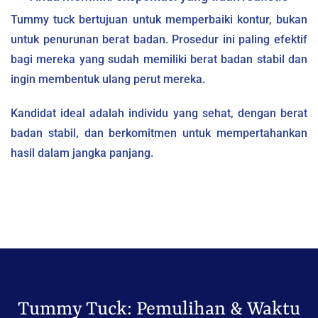
Tummy tuck bertujuan untuk memperbaiki kontur, bukan
untuk penurunan berat badan. Prosedur ini paling efektif
bagi mereka yang sudah memiliki berat badan stabil dan
ingin membentuk ulang perut mereka.
Kandidat ideal adalah individu yang sehat, dengan berat
badan stabil, dan berkomitmen untuk mempertahankan
hasil dalam jangka panjang.
Tummy Tuck: Pemulihan & Waktu