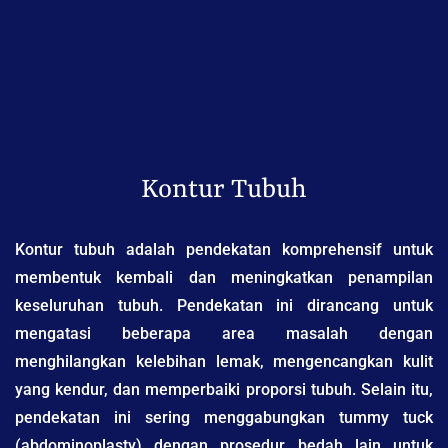
Kontur Tubuh
Kontur tubuh adalah pendekatan komprehensif untuk
membentuk kembali dan meningkatkan penampilan
keseluruhan tubuh. Pendekatan ini dirancang untuk
mengatasi beberapa area masalah dengan
menghilangkan kelebihan lemak, mengencangkan kulit
yang kendur, dan memperbaiki proporsi tubuh. Selain itu,
pendekatan ini sering menggabungkan tummy tuck
(abdominoplasty) dengan prosedur bedah lain untuk