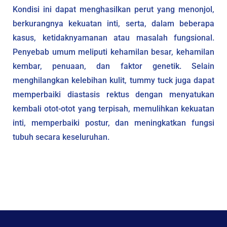
Kondisi ini dapat menghasilkan perut yang menonjol,
berkurangnya kekuatan inti, serta, dalam beberapa
kasus, ketidaknyamanan atau masalah fungsional.
Penyebab umum meliputi kehamilan besar, kehamilan
kembar, penuaan, dan faktor genetik. Selain
menghilangkan kelebihan kulit, tummy tuck juga dapat
memperbaiki diastasis rektus dengan menyatukan
kembali otot-otot yang terpisah, memulihkan kekuatan
inti, memperbaiki postur, dan meningkatkan fungsi
tubuh secara keseluruhan.